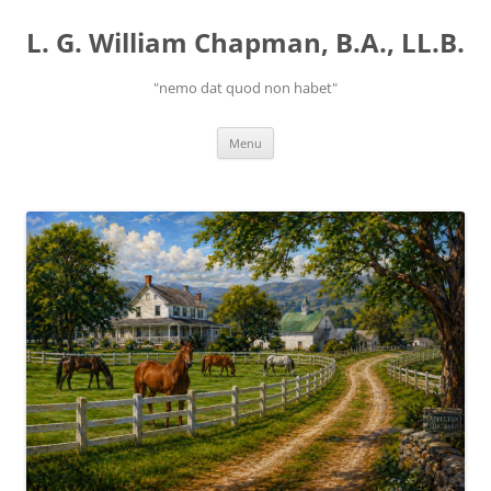
Skip
to
L. G. William Chapman, B.A., LL.B.
content
"nemo dat quod non habet"
Menu